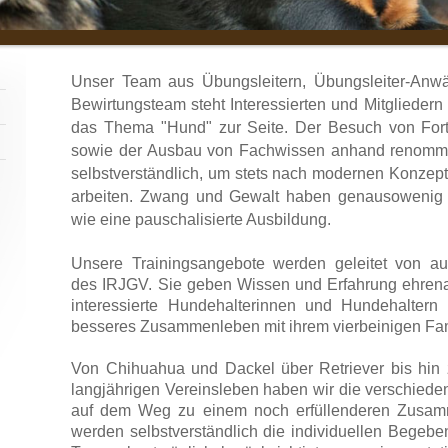
Unser Team aus Übungsleitern, Übungsleiter-Anwä
Bewirtungsteam steht Interessierten und Mitgliedern
das Thema "Hund" zur Seite. Der Besuch von For
sowie der Ausbau von Fachwissen anhand renommiert
selbstverständlich, um stets nach modernen Konzep
arbeiten. Zwang und Gewalt haben genausowenig P
wie eine pauschalisierte Ausbildung.
Unsere Trainingsangebote werden geleitet von au
des IRJGV. Sie geben Wissen und Erfahrung ehrenam
interessierte Hundehalterinnen und Hundehaltern 
besseres Zusammenleben mit ihrem vierbeinigen Fam
Von Chihuahua und Dackel über Retriever bis hin
langjährigen Vereinsleben haben wir die verschie
auf dem Weg zu einem noch erfüllenderen Zusamm
werden selbstverständlich die individuellen Begeb