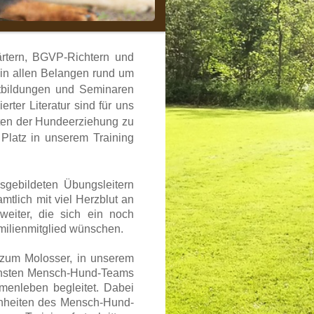
rtern, BGVP-Richtern und
 in allen Belangen rund um
tbildungen und Seminaren
er Literatur sind für uns
ten der Hundeerziehung zu
latz in unserem Training
sgebildeten Übungsleitern
tlich mit viel Herzblut an
weiter, die sich ein noch
ilienmitglied wünschen.
 zum Molosser, in unserem
densten Mensch-Hund-Teams
enleben begleitet. Dabei
enheiten des Mensch-Hund-